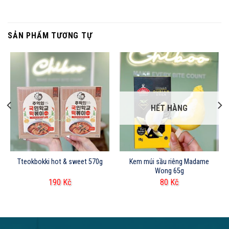
SẢN PHẨM TƯƠNG TỰ
HẾT HÀNG
Tteokbokki hot & sweet 570g
Kem múi sầu riêng Madame
Wong 65g
190
Kč
80
Kč