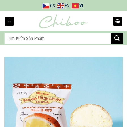
Bỏ
CS
EN
VI
qua
nội
dung
Tìm
kiếm: