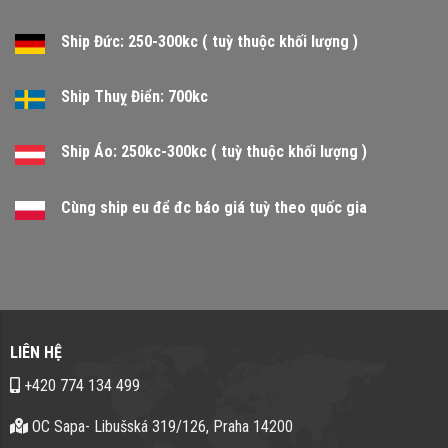
Ship Đức: 250-300kc ( tuỳ thuộc khối lượng )
Ship Thuỵ Điển: 700kc
Ship Áo: 250kc-300kc ( tuỳ thuộc khối lượng )
Cùng ship eu để đc báo giá tuỳ theo quốc gia
LIÊN HỆ
+420 774 134 499
OC Sapa- Libušská 319/126, Praha 14200