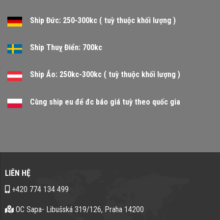
Ship Đức: 250-300kc ( tuỳ thuộc khối lượng )
Ship Thuỵ Điển: 700kc
Ship Áo: 250kc-300kc ( tuỳ thuộc khối lượng )
Cùng ship eu để đc báo giá tuỳ theo quốc gia
LIÊN HỆ
+420 774 134 499
OC Sapa- Libušská 319/126, Praha 14200