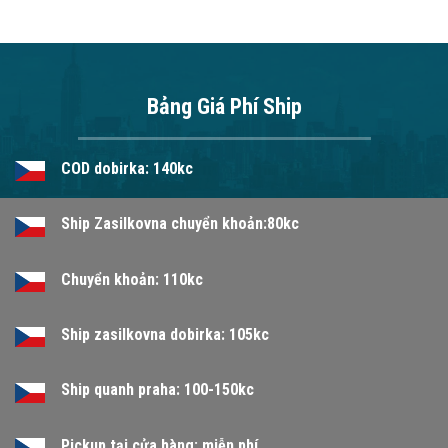
Bảng Giá Phí Ship
COD dobirka: 140kc
Ship Zasilkovna chuyển khoản:80kc
Chuyển khoản: 110kc
Ship zasilkovna dobirka: 105kc
Ship quanh praha: 100-150kc
Pickup tại cửa hàng: miễn phí