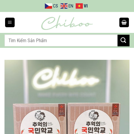
Bỏ
CS
EN
VI
qua
nội
dung
Tìm
kiếm: