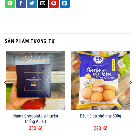
SẢN PHẨM TƯƠNG TỰ
Nama Chocolate vị truyền
Đậu hủ cá phô mai 500g
thống Aulait
330
Kč
220
Kč