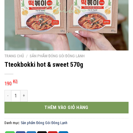
TRANG CHỦ
/
SẢN PHẨM ĐÓNG GÓI ĐÔNG LẠNH
Tteokbokki hot & sweet 570g
Kč
190
Tteokbokki hot & sweet 570g số lượng
THÊM VÀO GIỎ HÀNG
Danh mục:
Sản phẩm Đóng Gói Đông Lạnh