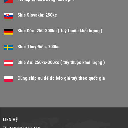
Ship Slovakia: 250kc
Ship Đức: 250-300kc ( tuỳ thuộc khối lượng )
Ship Thuỵ Điển: 700kc
Ship Áo: 250kc-300kc ( tuỳ thuộc khối lượng )
Cùng ship eu để đc báo giá tuỳ theo quốc gia
LIÊN HỆ