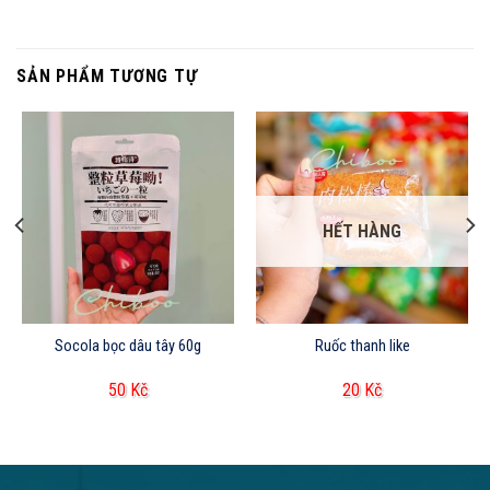
SẢN PHẨM TƯƠNG TỰ
HẾT HÀNG
Socola bọc dâu tây 60g
Ruốc thanh like
50
Kč
20
Kč