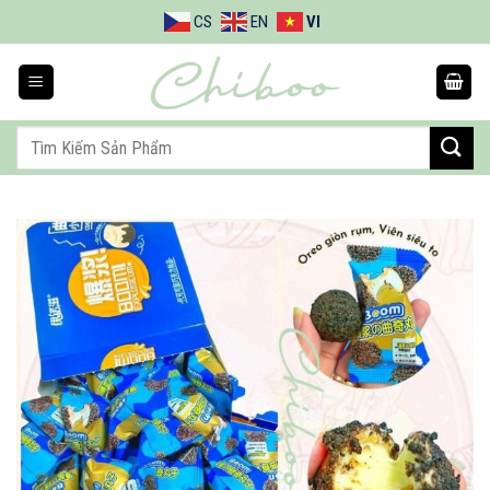
Bỏ
CS
EN
VI
qua
nội
dung
Tìm
kiếm: