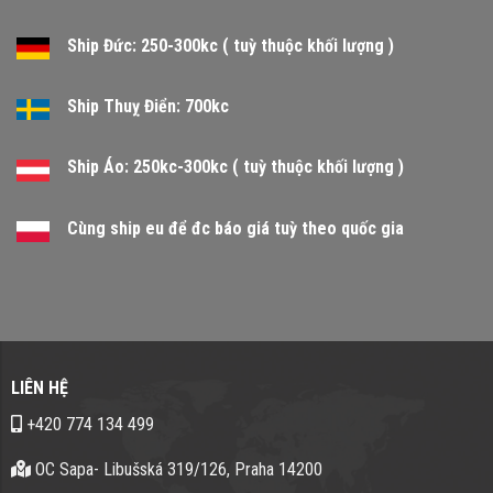
Ship Đức: 250-300kc ( tuỳ thuộc khối lượng )
Ship Thuỵ Điển: 700kc
Ship Áo: 250kc-300kc ( tuỳ thuộc khối lượng )
Cùng ship eu để đc báo giá tuỳ theo quốc gia
LIÊN HỆ
+420 774 134 499
OC Sapa- Libušská 319/126, Praha 14200