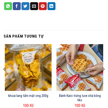
SẢN PHẨM TƯƠNG TỰ
khoai lang tẩm mật ong 200g
Bánh Karo trứng tươi chà bông
6ks
100
Kč
100
Kč