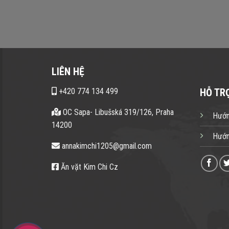
LIÊN HỆ
+420 774 134 499
HỖ TR
OC Sapa- Libušská 319/126, Praha
Hướn
14200
Hướn
annakimchi1205@gmail.com
Ăn vặt Kim Chi Cz