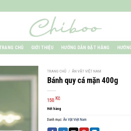
TRANG CHỦ
GIỚI THIỆU
HƯỚNG DẪN ĐẶT HÀNG
HƯỚNG
TRANG CHỦ
/
ĂN VẶT VIỆT NAM
Bánh quy cá mặn 400g
Kč
150
Hết hàng
Danh mục:
Ăn Vặt Việt Nam