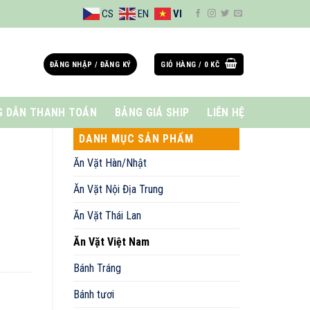
CS
EN
VI
ĐĂNG NHẬP / ĐĂNG KÝ
GIỎ HÀNG /
0
KČ
 DẪN THANH TOÁN
BẢNG GIÁ SHIP
LIÊN HỆ
DANH MỤC SẢN PHẨM
Ăn Vặt Hàn/Nhật
Ăn Vặt Nội Địa Trung
Ăn Vặt Thái Lan
Ăn Vặt Việt Nam
Bánh Tráng
Bánh tươi