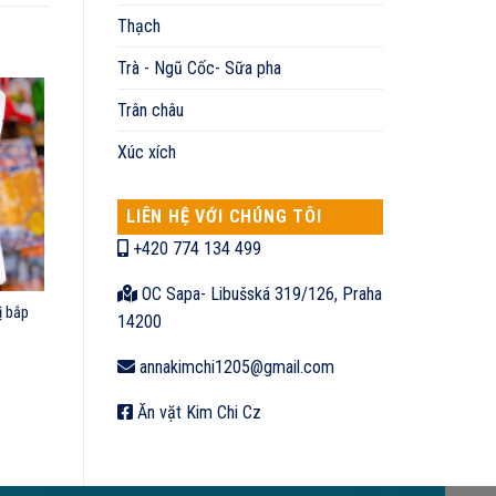
Thạch
Trà - Ngũ Cốc- Sữa pha
Trân châu
Xúc xích
LIÊN HỆ VỚI CHÚNG TÔI
+420 774 134 499
OC Sapa- Libušská 319/126, Praha
ị bắp
14200
annakimchi1205@gmail.com
Ăn vặt Kim Chi Cz