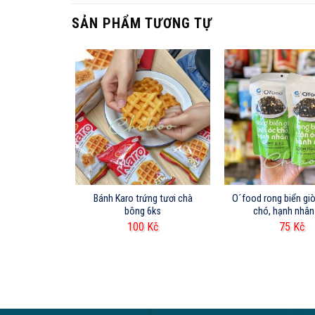
SẢN PHẨM TƯƠNG TỰ
Oishi snack pillows 85g
Bánh Karo trứng tươi chà
O´food rong biển giò
bông 6ks
chó, hạnh nhân
Kč
100
Kč
75
Kč