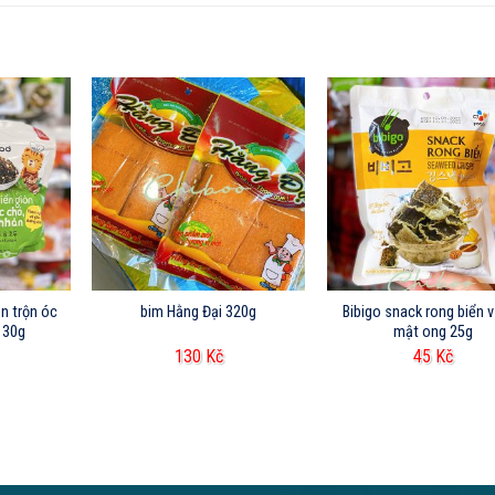
n trộn óc
bim Hằng Đại 320g
Bibigo snack rong biển v
 30g
mật ong 25g
130
Kč
45
Kč