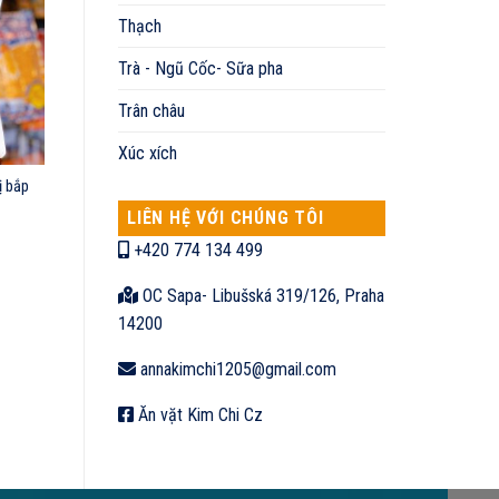
Thạch
Trà - Ngũ Cốc- Sữa pha
Trân châu
Xúc xích
ị bắp
LIÊN HỆ VỚI CHÚNG TÔI
+420 774 134 499
OC Sapa- Libušská 319/126, Praha
14200
annakimchi1205@gmail.com
Ăn vặt Kim Chi Cz