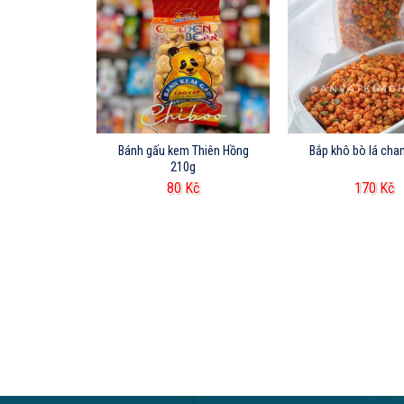
m An Bình
Bánh gấu kem Thiên Hồng
Bắp khô bò lá cha
210g
260
Kč
80
Kč
170
Kč