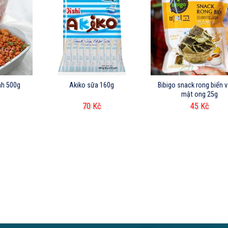
nh 500g
Akiko sữa 160g
Bibigo snack rong biển v
mật ong 25g
70
Kč
45
Kč