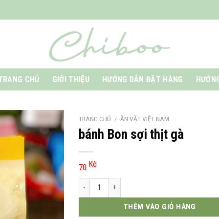
TRANG CHỦ
GIỚI THIỆU
HƯỚNG DẪN ĐẶT HÀNG
HƯỚNG
TRANG CHỦ
/
ĂN VẶT VIỆT NAM
bánh Bon sợi thịt gà
Kč
70
bánh Bon sợi thịt gà số lượng
THÊM VÀO GIỎ HÀNG