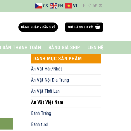
CS
EN
VI
ĐĂNG NHẬP / ĐĂNG KÝ
GIỎ HÀNG /
0
KČ
 DẪN THANH TOÁN
BẢNG GIÁ SHIP
LIÊN HỆ
DANH MỤC SẢN PHẨM
Ăn Vặt Hàn/Nhật
Ăn Vặt Nội Địa Trung
Ăn Vặt Thái Lan
Ăn Vặt Việt Nam
Bánh Tráng
Bánh tươi