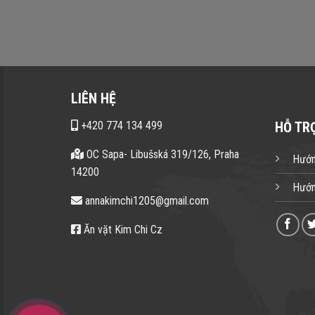
LIÊN HỆ
+420 774 134 499
HỖ TR
OC Sapa- Libušská 319/126, Praha
Hướn
14200
Hướn
annakimchi1205@gmail.com
Ăn vặt Kim Chi Cz