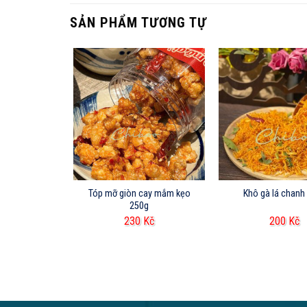
SẢN PHẨM TƯƠNG TỰ
ÀNG
hanh 200g
Tóp mỡ giòn cay mắm kẹo
Khô gà lá chanh
250g
Kč
230
Kč
200
Kč