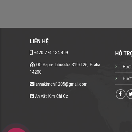
LIÊN HỆ
+420 774 134 499
HỖ TR
OC Sapa- Libušská 319/126, Praha
Hướn
14200
Hướn
annakimchi1205@gmail.com
Ăn vặt Kim Chi Cz