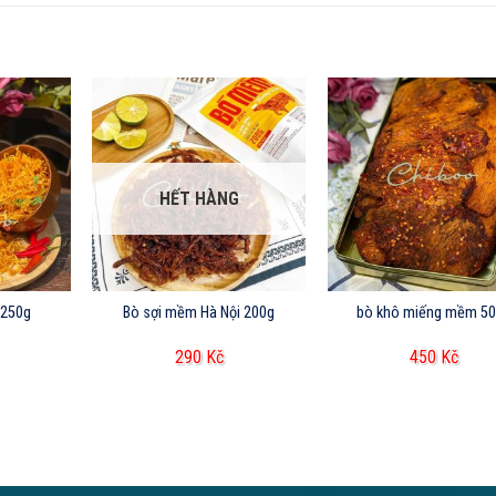
HẾT HÀNG
 250g
Bò sợi mềm Hà Nội 200g
bò khô miếng mềm 5
290
Kč
450
Kč