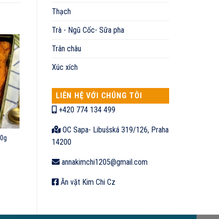
Thạch
Trà - Ngũ Cốc- Sữa pha
Trân châu
Xúc xích
LIÊN HỆ VỚI CHÚNG TÔI
+420 774 134 499
OC Sapa- Libušská 319/126, Praha
00g
14200
annakimchi1205@gmail.com
Ăn vặt Kim Chi Cz