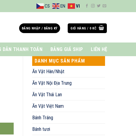
CS
EN
VI
ĐĂNG NHẬP / ĐĂNG KÝ
GIỎ HÀNG /
0
KČ
 DẪN THANH TOÁN
BẢNG GIÁ SHIP
LIÊN HỆ
DANH MỤC SẢN PHẨM
Ăn Vặt Hàn/Nhật
Ăn Vặt Nội Địa Trung
Ăn Vặt Thái Lan
Ăn Vặt Việt Nam
Bánh Tráng
Bánh tươi