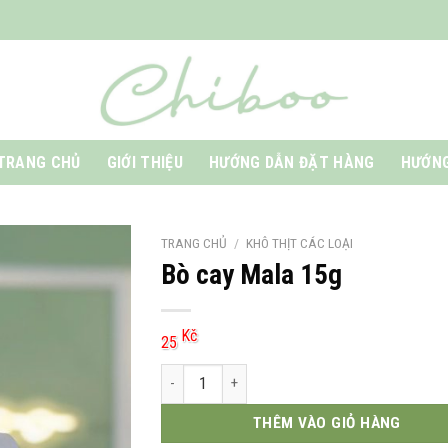
TRANG CHỦ
GIỚI THIỆU
HƯỚNG DẪN ĐẶT HÀNG
HƯỚNG
TRANG CHỦ
/
KHÔ THỊT CÁC LOẠI
Bò cay Mala 15g
Kč
25
Bò cay Mala 15g số lượng
THÊM VÀO GIỎ HÀNG