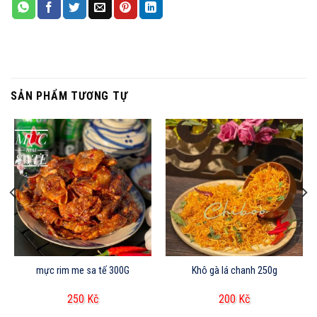
SẢN PHẨM TƯƠNG TỰ
mực rim me sa tế 300G
Khô gà lá chanh 250g
250
Kč
200
Kč