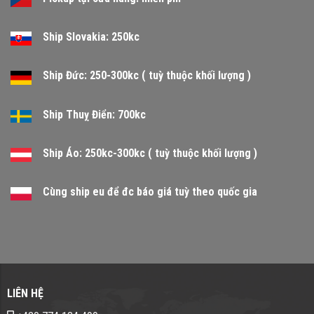
Ship Slovakia: 250kc
Ship Đức: 250-300kc ( tuỳ thuộc khối lượng )
Ship Thuỵ Điển: 700kc
Ship Áo: 250kc-300kc ( tuỳ thuộc khối lượng )
Cùng ship eu để đc báo giá tuỳ theo quốc gia
LIÊN HỆ