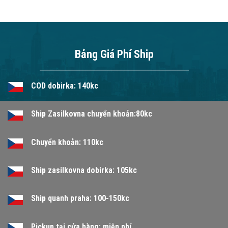
Bảng Giá Phí Ship
COD dobirka: 140kc
Ship Zasilkovna chuyển khoản:80kc
Chuyển khoản: 110kc
Ship zasilkovna dobirka: 105kc
Ship quanh praha: 100-150kc
Pickup tại cửa hàng: miễn phí