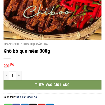
TRANG CHỦ
/
KHÔ THỊT CÁC LOẠI
Khô bò que mềm 300g
Kč
290
Khô bò que mềm 300g số lượng
THÊM VÀO GIỎ HÀNG
Danh mục:
Khô Thịt Các Loại