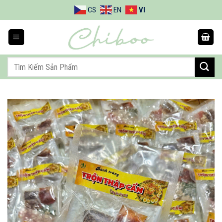
Bỏ
CS
EN
VI
qua
nội
dung
Tìm
kiếm: