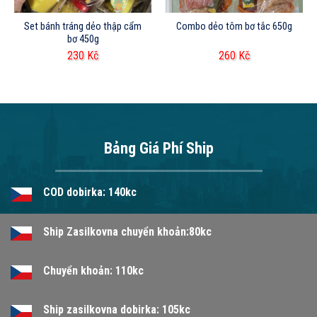
Set bánh tráng dẻo thập cẩm
Combo dẻo tôm bơ tắc 650g
bơ 450g
230
Kč
260
Kč
Bảng Giá Phí Ship
COD dobirka: 140kc
Ship Zasilkovna chuyển khoản:80kc
Chuyển khoản: 110kc
Ship zasilkovna dobirka: 105kc