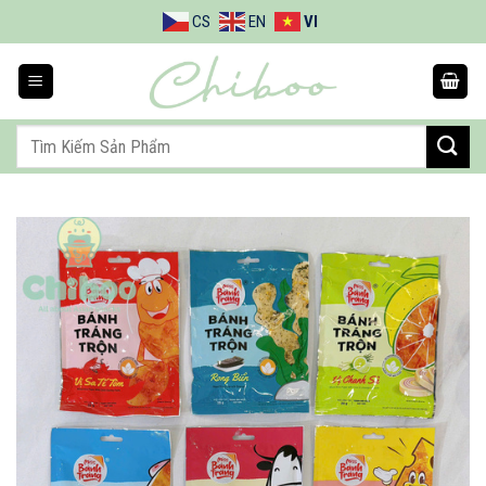
Bỏ
CS
EN
VI
qua
nội
dung
Tìm
kiếm: