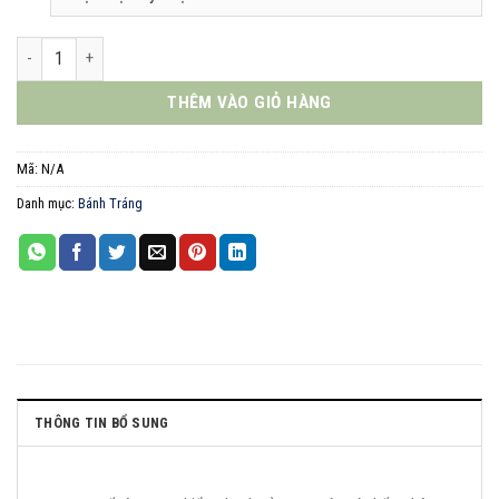
Miss bánh tráng trộn số lượng
THÊM VÀO GIỎ HÀNG
Mã:
N/A
Danh mục:
Bánh Tráng
THÔNG TIN BỔ SUNG