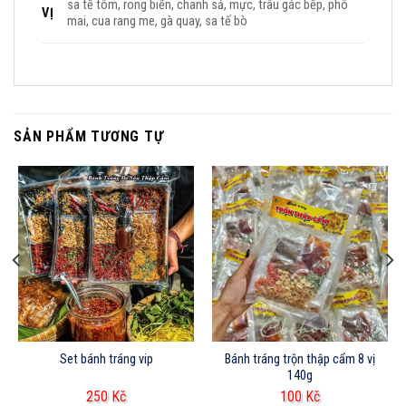
sa tế tôm, rong biển, chanh sả, mực, trâu gác bếp, phô
VỊ
mai, cua rang me, gà quay, sa tế bò
SẢN PHẨM TƯƠNG TỰ
Set bánh tráng vip
Bánh tráng trộn thập cẩm 8 vị
140g
250
Kč
100
Kč