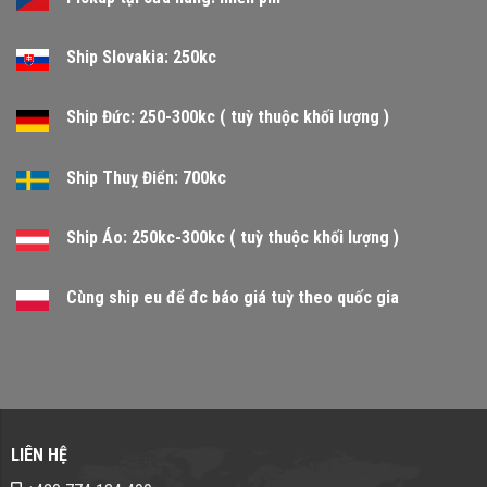
Ship Slovakia: 250kc
Ship Đức: 250-300kc ( tuỳ thuộc khối lượng )
Ship Thuỵ Điển: 700kc
Ship Áo: 250kc-300kc ( tuỳ thuộc khối lượng )
Cùng ship eu để đc báo giá tuỳ theo quốc gia
LIÊN HỆ