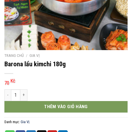
TRANG CHỦ
/
GIA VỊ
Barona lẩu kimchi 180g
Kč
70
Barona lẩu kimchi 180g số lượng
THÊM VÀO GIỎ HÀNG
Danh mục:
Gia Vị