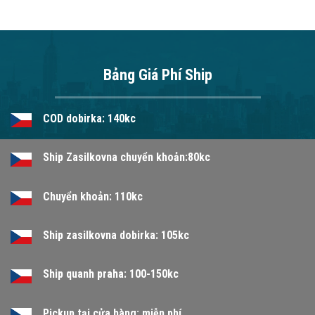
Bảng Giá Phí Ship
COD dobirka: 140kc
Ship Zasilkovna chuyển khoản:80kc
Chuyển khoản: 110kc
Ship zasilkovna dobirka: 105kc
Ship quanh praha: 100-150kc
Pickup tại cửa hàng: miễn phí