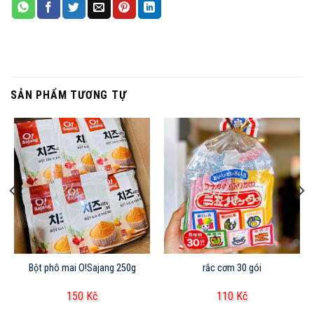
SẢN PHẨM TƯƠNG TỰ
Bột phô mai O!Sajang 250g
rắc cơm 30 gói
150
Kč
110
Kč