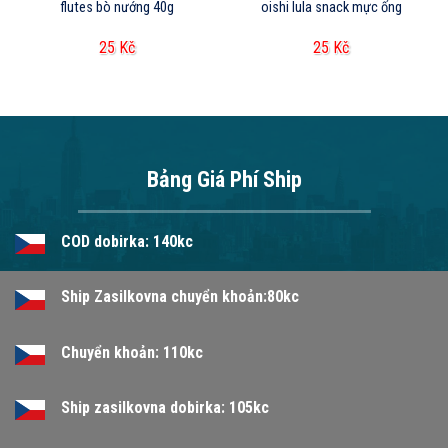
flutes bò nướng 40g
oishi lula snack mực ống
25
Kč
25
Kč
Bảng Giá Phí Ship
COD dobirka: 140kc
Ship Zasilkovna chuyển khoản:80kc
Chuyển khoản: 110kc
Ship zasilkovna dobirka: 105kc