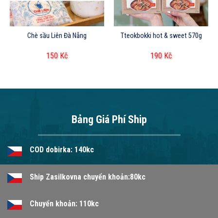
Chè sầu Liên Đà Nẵng
Tteokbokki hot & sweet 570g
150
Kč
190
Kč
Bảng Giá Phí Ship
COD dobirka: 140kc
Ship Zasilkovna chuyển khoản:80kc
Chuyển khoản: 110kc