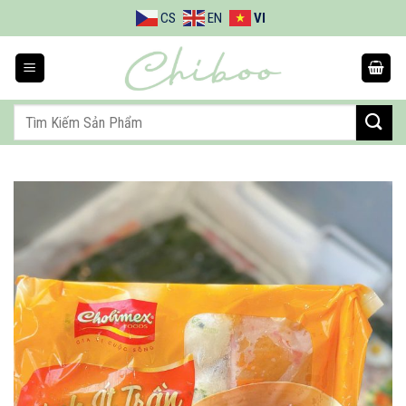
Bỏ
CS
EN
VI
qua
nội
dung
Tìm
kiếm: