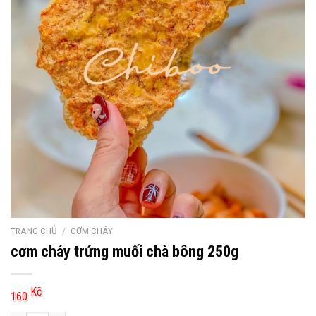
TRANG CHỦ
/
CƠM CHÁY
cơm cháy trứng muối chà bông 250g
Kč
160