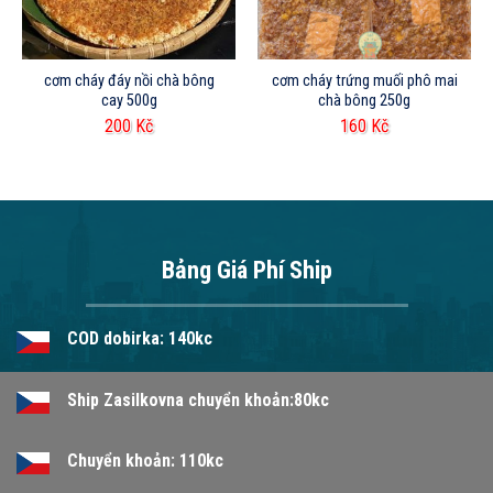
cơm cháy đáy nồi chà bông
cơm cháy trứng muối phô mai
cay 500g
chà bông 250g
200
Kč
160
Kč
Bảng Giá Phí Ship
COD dobirka: 140kc
Ship Zasilkovna chuyển khoản:80kc
Chuyển khoản: 110kc