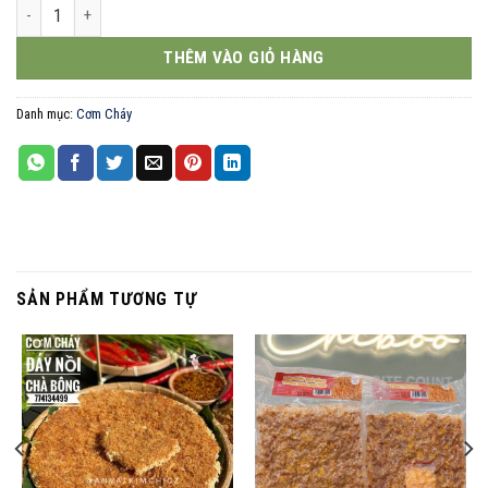
cơm cháy trứng muối chà bông 250g số lượng
THÊM VÀO GIỎ HÀNG
Danh mục:
Cơm Cháy
SẢN PHẨM TƯƠNG TỰ