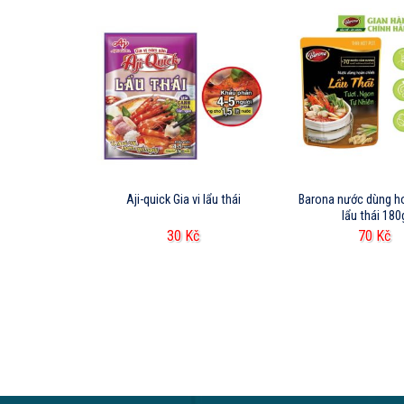
i Boyo 100g
Aji-quick Gia vi lẩu thái
Barona nước dùng h
lẩu thái 180
Kč
30
Kč
70
Kč