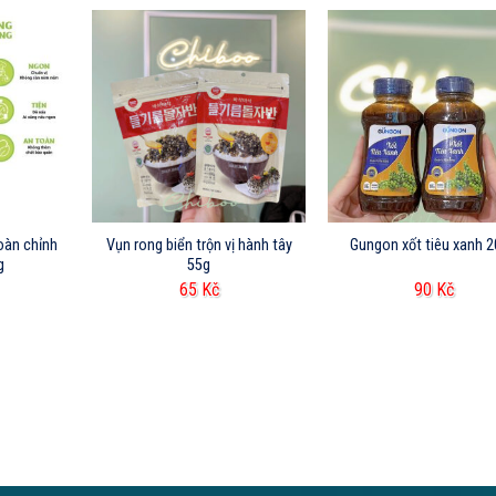
oàn chỉnh
Vụn rong biển trộn vị hành tây
Gungon xốt tiêu xanh 
g
55g
65
Kč
90
Kč