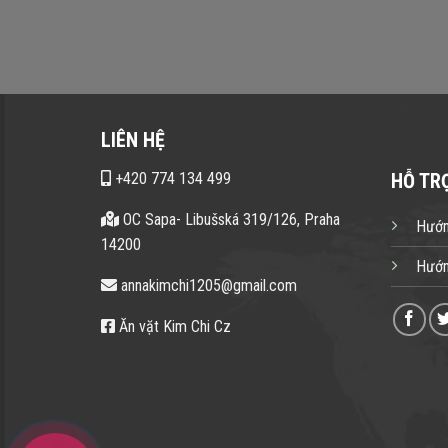
LIÊN HỆ
+420 774 134 499
HỖ TR
OC Sapa- Libušská 319/126, Praha
Hướn
14200
Hướn
annakimchi1205@gmail.com
Ăn vặt Kim Chi Cz