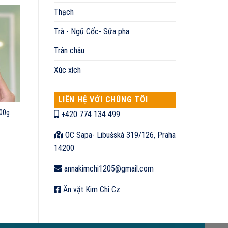
Thạch
Trà - Ngũ Cốc- Sữa pha
Trân châu
Xúc xích
LIÊN HỆ VỚI CHÚNG TÔI
200g
+420 774 134 499
OC Sapa- Libušská 319/126, Praha
14200
annakimchi1205@gmail.com
Ăn vặt Kim Chi Cz