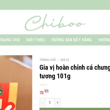
TRANG CHỦ
GIỚI THIỆU
HƯỚNG DẪN ĐẶT HÀNG
HƯỚNG
TRANG CHỦ
/
GIA VỊ
Gia vị hoàn chỉnh cá chưn
tương 101g
Kč
70
Gia vị hoàn chỉnh cá chưng tương 101g số lượn