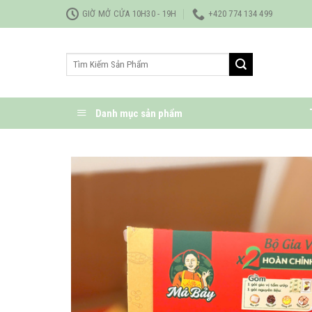
Bỏ
GIỜ MỞ CỬA 10H30 - 19H
+420 774 134 499
qua
nội
Tìm
dung
kiếm:
Danh mục sản phẩm