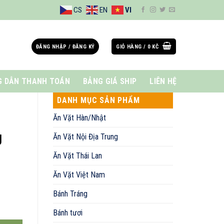
CS
EN
VI
ĐĂNG NHẬP / ĐĂNG KÝ
GIỎ HÀNG /
0
KČ
 DẪN THANH TOÁN
BẢNG GIÁ SHIP
LIÊN HỆ
DANH MỤC SẢN PHẨM
Ăn Vặt Hàn/Nhật
g
Ăn Vặt Nội Địa Trung
Ăn Vặt Thái Lan
Ăn Vặt Việt Nam
Bánh Tráng
g
Bánh tươi