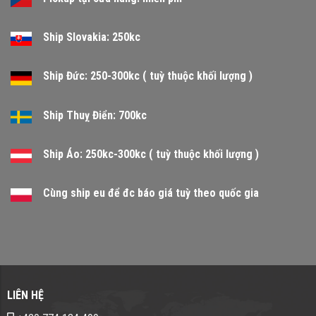
Ship Slovakia: 250kc
Ship Đức: 250-300kc ( tuỳ thuộc khối lượng )
Ship Thuỵ Điển: 700kc
Ship Áo: 250kc-300kc ( tuỳ thuộc khối lượng )
Cùng ship eu để đc báo giá tuỳ theo quốc gia
LIÊN HỆ