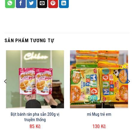
SẢN PHẨM TƯƠNG TỰ
Bột bánh rán pha sẵn 200g vị
mì Mug trẻ em
truyền thống
85
Kč
130
Kč