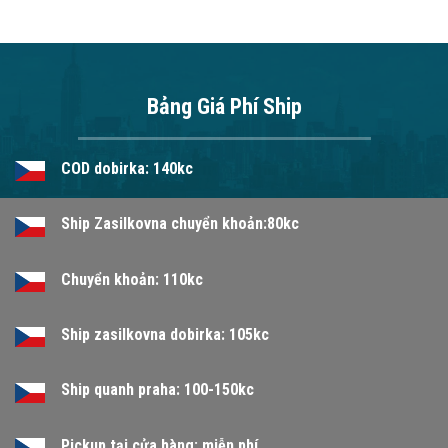
Bảng Giá Phí Ship
COD dobirka: 140kc
Ship Zasilkovna chuyển khoản:80kc
Chuyển khoản: 110kc
Ship zasilkovna dobirka: 105kc
Ship quanh praha: 100-150kc
Pickup tại cửa hàng: miễn phí