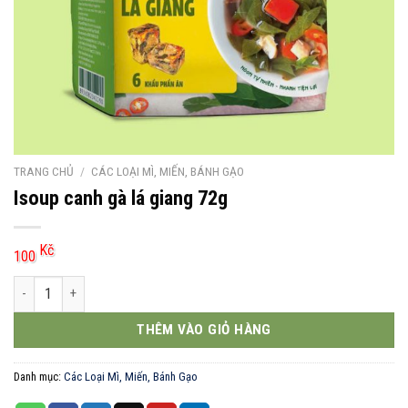
TRANG CHỦ
/
CÁC LOẠI MÌ, MIẾN, BÁNH GẠO
Isoup canh gà lá giang 72g
Kč
100
Isoup canh gà lá giang 72g số lượng
THÊM VÀO GIỎ HÀNG
Danh mục:
Các Loại Mì, Miến, Bánh Gạo