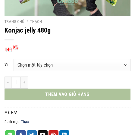
TRANG CHỦ
/
THẠCH
Konjac jelly 480g
Kč
140
Vị
Konjac jelly 480g số lượng
THÊM VÀO GIỎ HÀNG
Mã:
N/A
Danh mục:
Thạch