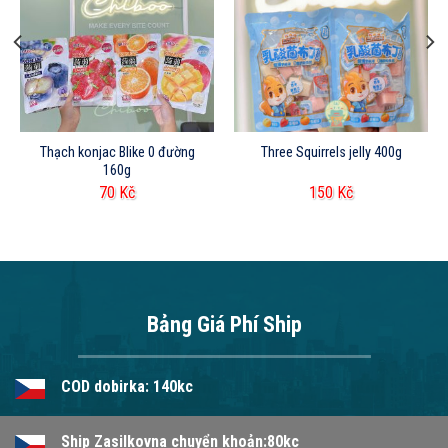
Thạch konjac Blike 0 đường
Three Squirrels jelly 400g
160g
70
Kč
150
Kč
Bảng Giá Phí Ship
COD dobirka: 140kc
Ship Zasilkovna chuyển khoản:80kc