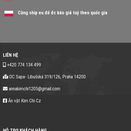
Cùng ship eu để đc báo giá tuỳ theo quốc gia
LIÊN HỆ
+420 774 134 499
OC Sapa- Libušská 319/126, Praha 14200
annakimchi1205@gmail.com
Ăn vặt Kim Chi Cz
HỖ TRỢ KHÁCH HÀNG