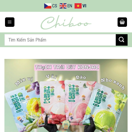
Bỏ
CS
EN
VI
qua
nội
dung
Tìm
kiếm: