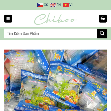
Bỏ
CS
EN
VI
qua
nội
dung
Tìm
kiếm: