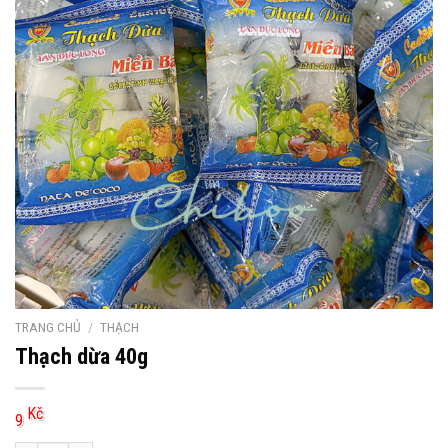
TRANG CHỦ
/
THẠCH
Thạch dừa 40g
Kč
9