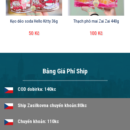
Kẹo dẻo soda Hello Kitty 36g
Thạch phô mai Zai Zai 440g
50
Kč
100
Kč
Bảng Giá Phí Ship
COD dobirka: 140kc
Ship Zasilkovna chuyển khoản:80kc
Chuyển khoản: 110kc