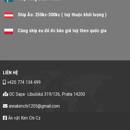
Ship Áo: 250kc-300kc ( tuỳ thuộc khối lượng )
Cùng ship eu để đc báo giá tuỳ theo quốc gia
LIÊN HỆ
+420 774 134 499
OC Sapa- Libušská 319/126, Praha 14200
annakimchi1205@gmail.com
Ăn vặt Kim Chi Cz