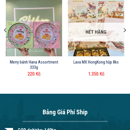
HẾT HÀNG
Merry bánh Hana Assortment
Lava MX HongKong hộp 8ks
333g
220
Kč
1.350
Kč
Bảng Giá Phí Ship