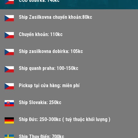
COD dobirka: 140kc
Ship Zasilkovna chuyển khoản:80kc
Chuyển khoản: 110kc
Ship zasilkovna dobirka: 105kc
Ship quanh praha: 100-150kc
Pickup tại cửa hàng: miễn phí
Ship Slovakia: 250kc
Ship Đức: 250-300kc ( tuỳ thuộc khối lượng )
Ship Thuỵ Điển: 700kc