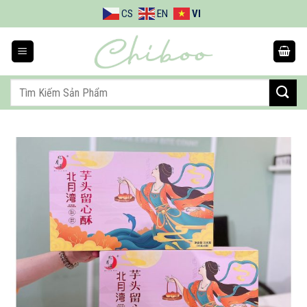
Bỏ
CS
EN
VI
qua
nội
dung
Tìm
kiếm: