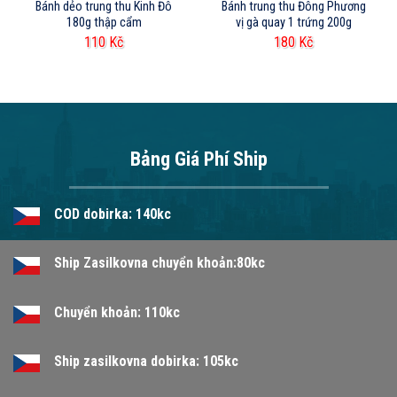
Bánh dẻo trung thu Kinh Đô
Bánh trung thu Đông Phương
180g thập cẩm
vị gà quay 1 trứng 200g
110
Kč
180
Kč
Bảng Giá Phí Ship
COD dobirka: 140kc
Ship Zasilkovna chuyển khoản:80kc
Chuyển khoản: 110kc
Ship zasilkovna dobirka: 105kc