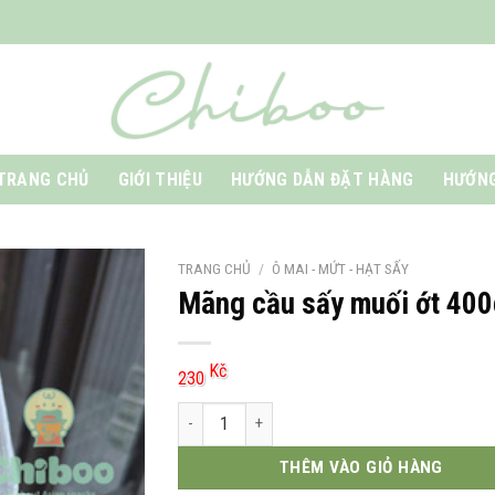
TRANG CHỦ
GIỚI THIỆU
HƯỚNG DẪN ĐẶT HÀNG
HƯỚNG
TRANG CHỦ
/
Ô MAI - MỨT - HẠT SẤY
Mãng cầu sấy muối ớt 400
Kč
230
Mãng cầu sấy muối ớt 400g số lượng
THÊM VÀO GIỎ HÀNG