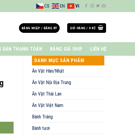
CS
EN
VI
ĐĂNG NHẬP / ĐĂNG KÝ
GIỎ HÀNG /
0
KČ
 DẪN THANH TOÁN
BẢNG GIÁ SHIP
LIÊN HỆ
DANH MỤC SẢN PHẨM
Ăn Vặt Hàn/Nhật
g
Ăn Vặt Nội Địa Trung
Ăn Vặt Thái Lan
Ăn Vặt Việt Nam
Bánh Tráng
Bánh tươi