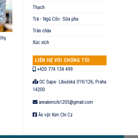
Thạch
Trà - Ngũ Cốc- Sữa pha
Trân châu
500g
Xúc xích
LIÊN HỆ VỚI CHÚNG TÔI
+420 774 134 499
OC Sapa- Libušská 319/126, Praha
14200
annakimchi1205@gmail.com
Ăn vặt Kim Chi Cz