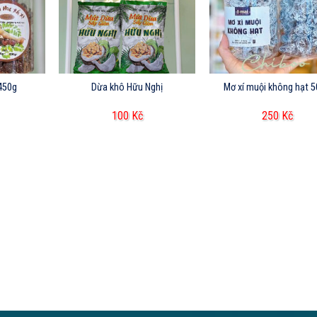
 450g
Dừa khô Hữu Nghị
Mơ xí muội không hạt 
100
Kč
250
Kč