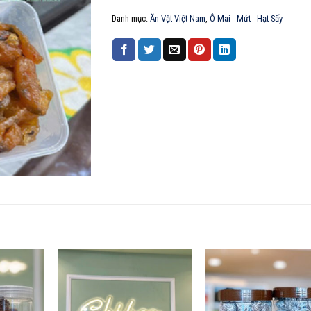
Danh mục:
Ăn Vặt Việt Nam
,
Ô Mai - Mứt - Hạt Sấy