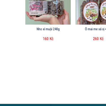
ên 350g
Nho xí muội 240g
Ô mai me xá xị
Kč
160
Kč
260
Kč