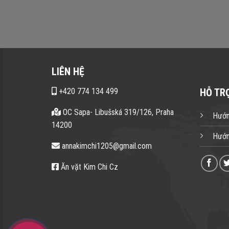
LIÊN HỆ
+420 774 134 499
HỖ TR
OC Sapa- Libušská 319/126, Praha
Hướn
14200
Hướn
annakimchi1205@gmail.com
Ăn vặt Kim Chi Cz