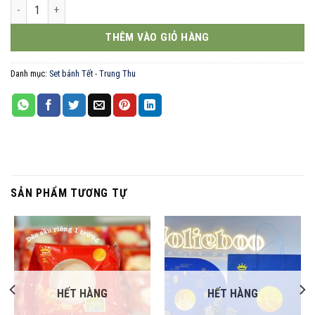
Merry bánh Hana Assortment 333g số lượng
THÊM VÀO GIỎ HÀNG
Danh mục:
Set bánh Tết - Trung Thu
SẢN PHẨM TƯƠNG TỰ
HẾT HÀNG
HẾT HÀNG