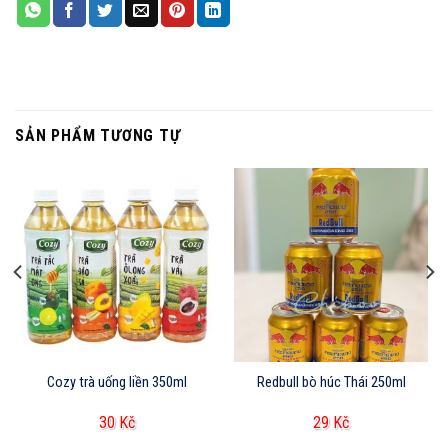
SẢN PHẨM TƯƠNG TỰ
Cozy trà uống liền 350ml
Redbull bò húc Thái 250ml
30
Kč
29
Kč