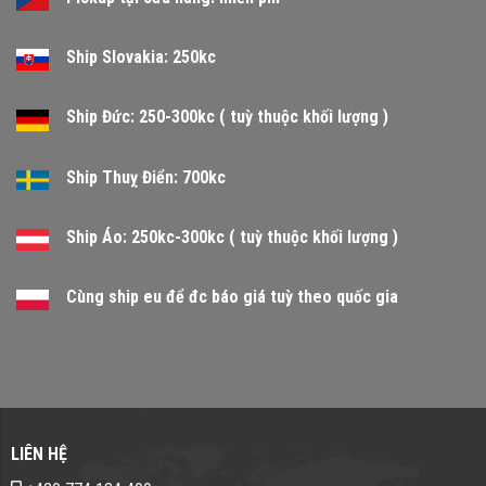
Ship Slovakia: 250kc
Ship Đức: 250-300kc ( tuỳ thuộc khối lượng )
Ship Thuỵ Điển: 700kc
Ship Áo: 250kc-300kc ( tuỳ thuộc khối lượng )
Cùng ship eu để đc báo giá tuỳ theo quốc gia
LIÊN HỆ