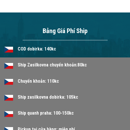
Bảng Giá Phí Ship
COD dobirka: 140kc
Ship Zasilkovna chuyển khoản:80kc
Chuyển khoản: 110kc
Ship zasilkovna dobirka: 105kc
Ship quanh praha: 100-150kc
Pickup tại cửa hàng: miễn phí