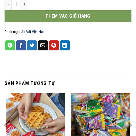
Snack đùi gà tuổi thơ rong biển 350g số lượng
THÊM VÀO GIỎ HÀNG
Danh mục:
Ăn Vặt Việt Nam
SẢN PHẨM TƯƠNG TỰ