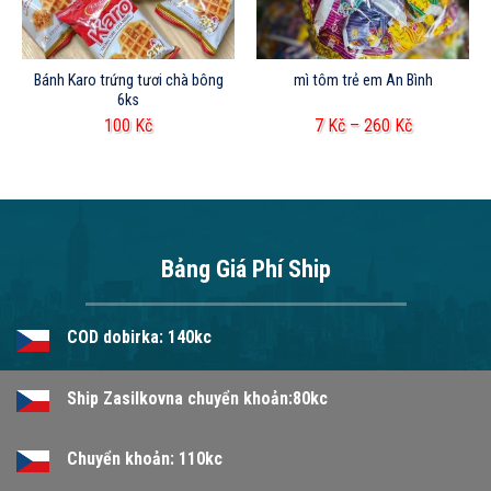
Bánh Karo trứng tươi chà bông
mì tôm trẻ em An Bình
6ks
100
Kč
7
Kč
–
260
Kč
Bảng Giá Phí Ship
COD dobirka: 140kc
Ship Zasilkovna chuyển khoản:80kc
Chuyển khoản: 110kc