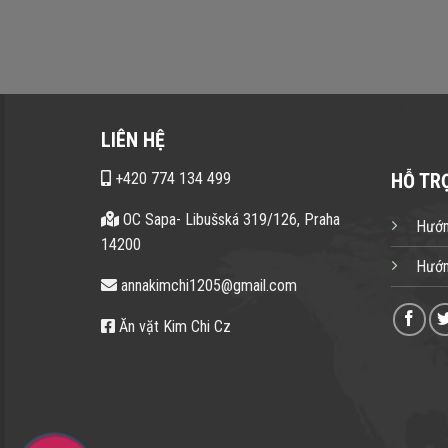
LIÊN HỆ
+420 774 134 499
HỖ TR
OC Sapa- Libušská 319/126, Praha
Hướn
14200
Hướn
annakimchi1205@gmail.com
Ăn vặt Kim Chi Cz