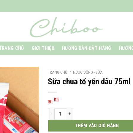
TRANG CHỦ
GIỚI THIỆU
HƯỚNG DẪN ĐẶT HÀNG
HƯỚNG
TRANG CHỦ
/
NƯỚC UỐNG - SỮA
Sữa chua tổ yến dâu 75ml
Kč
30
Sữa chua tổ yến dâu 75ml số lượng
THÊM VÀO GIỎ HÀNG