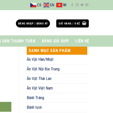
CS
EN
VI
ĐĂNG NHẬP / ĐĂNG KÝ
GIỎ HÀNG /
0
KČ
 DẪN THANH TOÁN
BẢNG GIÁ SHIP
LIÊN HỆ
DANH MỤC SẢN PHẨM
Ăn Vặt Hàn/Nhật
Ăn Vặt Nội Địa Trung
Ăn Vặt Thái Lan
Ăn Vặt Việt Nam
Bánh Tráng
Bánh tươi