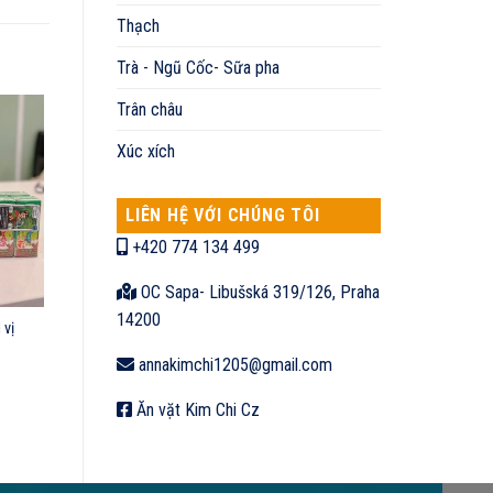
Thạch
Trà - Ngũ Cốc- Sữa pha
Trân châu
Xúc xích
LIÊN HỆ VỚI CHÚNG TÔI
+420 774 134 499
OC Sapa- Libušská 319/126, Praha
14200
 vị
annakimchi1205@gmail.com
Ăn vặt Kim Chi Cz