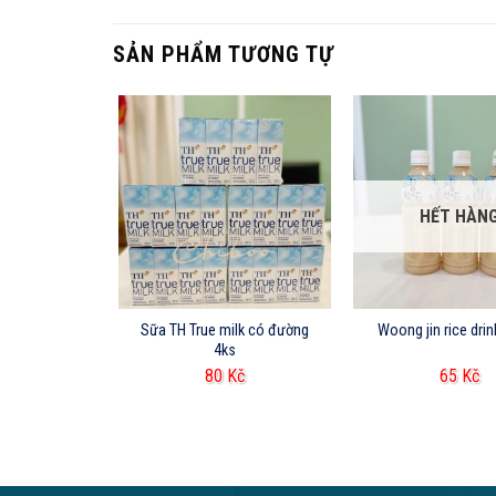
SẢN PHẨM TƯƠNG TỰ
ÀNG
HẾT HÀN
c chó 195ml
Sữa TH True milk có đường
Woong jin rice dri
4ks
Kč
80
Kč
65
Kč