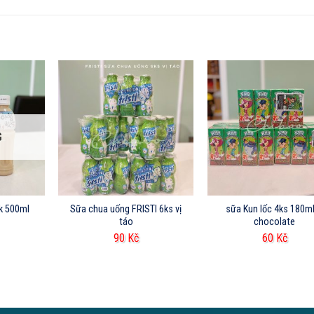
G
nk 500ml
Sữa chua uống FRISTI 6ks vị
sữa Kun lốc 4ks 180ml
táo
chocolate
90
Kč
60
Kč