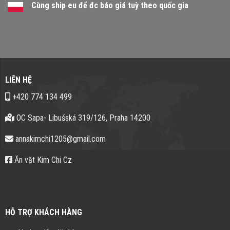
Cùng ship eu để đc báo giá tuỳ theo quốc gia
LIÊN HỆ
+420 774 134 499
OC Sapa- Libušská 319/126, Praha 14200
annakimchi1205@gmail.com
Ăn vặt Kim Chi Cz
HỖ TRỢ KHÁCH HÀNG