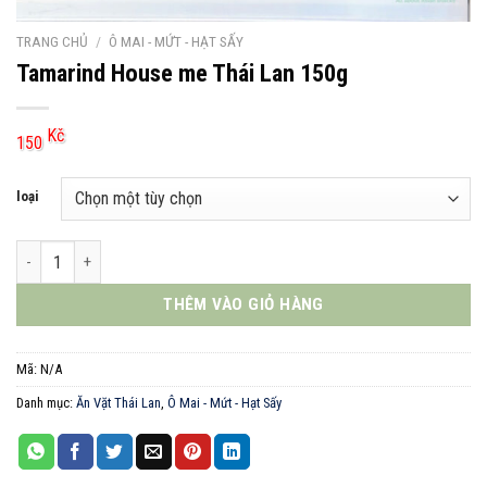
TRANG CHỦ
/
Ô MAI - MỨT - HẠT SẤY
Tamarind House me Thái Lan 150g
Kč
150
loại
Tamarind House me Thái Lan 150g số lượng
THÊM VÀO GIỎ HÀNG
Mã:
N/A
Danh mục:
Ăn Vặt Thái Lan
,
Ô Mai - Mứt - Hạt Sấy