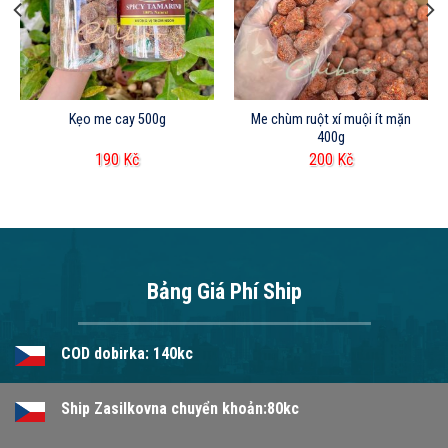
Kẹo me cay 500g
Me chùm ruột xí muội ít mặn
400g
190
Kč
200
Kč
Bảng Giá Phí Ship
COD dobirka: 140kc
Ship Zasilkovna chuyển khoản:80kc