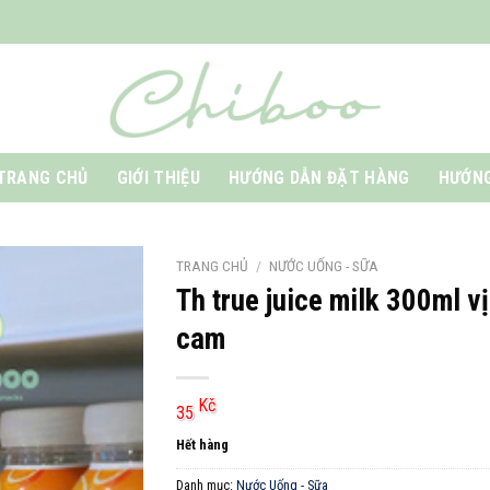
TRANG CHỦ
GIỚI THIỆU
HƯỚNG DẪN ĐẶT HÀNG
HƯỚNG
TRANG CHỦ
/
NƯỚC UỐNG - SỮA
Th true juice milk 300ml vị
cam
Kč
35
Hết hàng
Danh mục:
Nước Uống - Sữa