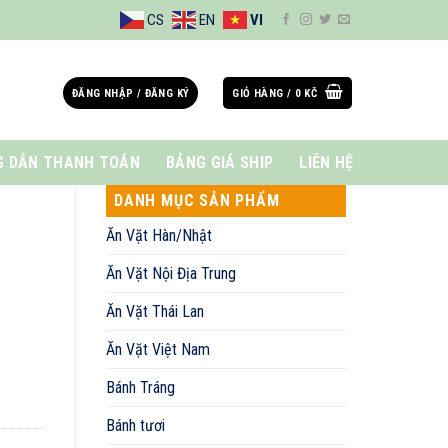
CS
EN
VI
ĐĂNG NHẬP / ĐĂNG KÝ
GIỎ HÀNG /
0
KČ
 DẪN THANH TOÁN
BẢNG GIÁ SHIP
LIÊN HỆ
DANH MỤC SẢN PHẨM
Ăn Vặt Hàn/Nhật
Ăn Vặt Nội Địa Trung
Ăn Vặt Thái Lan
Ăn Vặt Việt Nam
Bánh Tráng
Bánh tươi