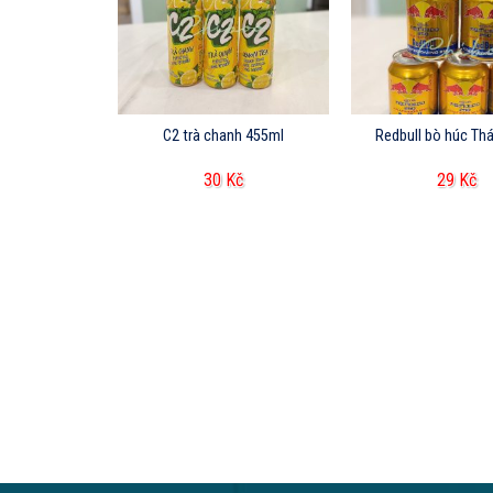
lk có đường
C2 trà chanh 455ml
Redbull bò húc Th
s
Kč
30
Kč
29
Kč