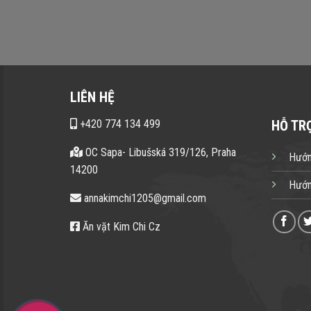
LIÊN HỆ
+420 774 134 499
HỖ TR
OC Sapa- Libušská 319/126, Praha
Hướn
14200
Hướn
annakimchi1205@gmail.com
Ăn vặt Kim Chi Cz