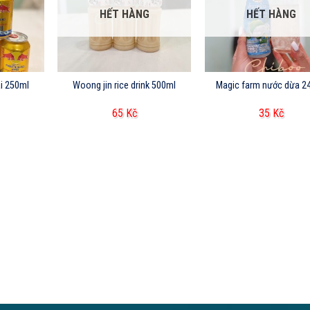
HẾT HÀNG
HẾT HÀNG
ái 250ml
Woong jin rice drink 500ml
Magic farm nước dừa 2
65
Kč
35
Kč