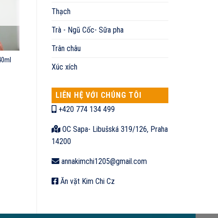
Thạch
Trà - Ngũ Cốc- Sữa pha
Trân châu
40ml
Xúc xích
LIÊN HỆ VỚI CHÚNG TÔI
+420 774 134 499
OC Sapa- Libušská 319/126, Praha
14200
annakimchi1205@gmail.com
Ăn vặt Kim Chi Cz