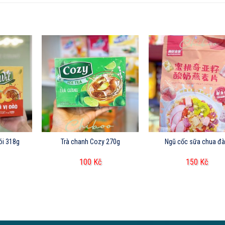
gói 318g
Trà chanh Cozy 270g
Ngũ cốc sữa chua đ
100
Kč
150
Kč