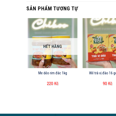
SẢN PHẨM TƯƠNG TỰ
HẾT HÀNG
s YUZU 400g
Me dẻo rim đác 1kg
Wil trà vị đào 16 
Kč
220
Kč
90
Kč