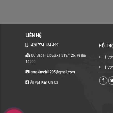
LIÊN HỆ
+420 774 134 499
HỖ TR
OC Sapa- Libušská 319/126, Praha
Hướn
14200
Hướn
annakimchi1205@gmail.com
Ăn vặt Kim Chi Cz