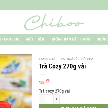
TRANG CHỦ
GIỚI THIỆU
HƯỚNG DẪN ĐẶT HÀNG
HƯỚNG
TRANG CHỦ
/
TRÀ - NGŨ CỐC- SỮA PHA
Trà Cozy 270g vải
Kč
100
Trà cozy 270g vải
Trà Cozy 270g vải số lượng