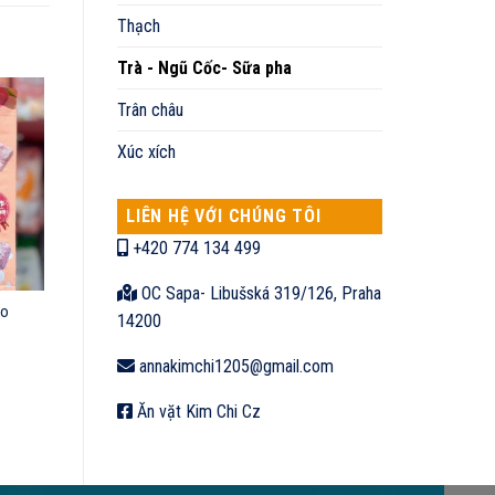
Thạch
Trà - Ngũ Cốc- Sữa pha
Trân châu
Xúc xích
LIÊN HỆ VỚI CHÚNG TÔI
+420 774 134 499
OC Sapa- Libušská 319/126, Praha
ào
14200
annakimchi1205@gmail.com
Ăn vặt Kim Chi Cz