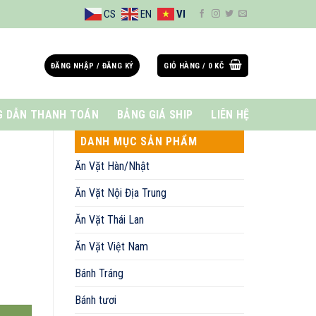
CS
EN
VI
ĐĂNG NHẬP / ĐĂNG KÝ
GIỎ HÀNG /
0
KČ
 DẪN THANH TOÁN
BẢNG GIÁ SHIP
LIÊN HỆ
DANH MỤC SẢN PHẨM
Ăn Vặt Hàn/Nhật
Ăn Vặt Nội Địa Trung
Ăn Vặt Thái Lan
Ăn Vặt Việt Nam
Bánh Tráng
Bánh tươi