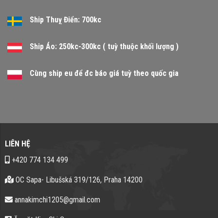
Ship Thuỵ Điển: 700kc
Ship Áo: 250kc-300kc ( tuỳ thuộc khối lượng )
Cùng ship eu để đc báo giá tuỳ theo quốc gia
LIÊN HỆ
+420 774 134 499
OC Sapa- Libušská 319/126, Praha 14200
annakimchi1205@gmail.com