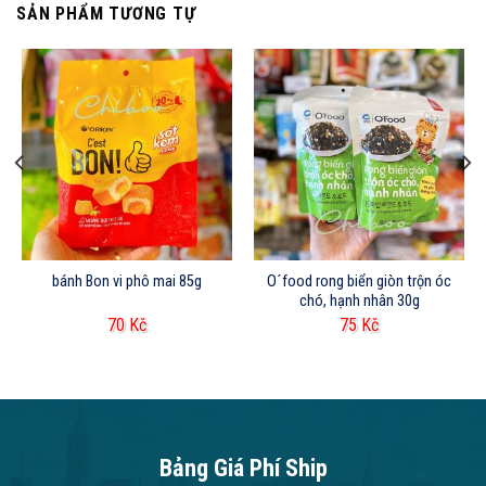
SẢN PHẨM TƯƠNG TỰ
bánh Bon vi phô mai 85g
O´food rong biển giòn trộn óc
chó, hạnh nhân 30g
70
Kč
75
Kč
Bảng Giá Phí Ship