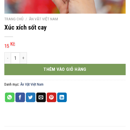
TRANG CHỦ
/
ĂN VẶT VIỆT NAM
Xúc xích sốt cay
Kč
15
Xúc xích sốt cay số lượng
THÊM VÀO GIỎ HÀNG
Danh mục:
Ăn Vặt Việt Nam