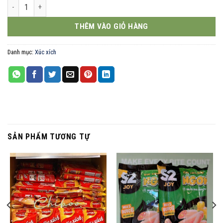
Xúc xích xiên que cay Huiteng 65g số lượng
THÊM VÀO GIỎ HÀNG
Danh mục:
Xúc xích
SẢN PHẨM TƯƠNG TỰ