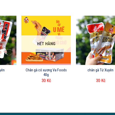
HẾT HÀNG
uyên
Chân gà có xương Va Foods
chân gà Tứ Xuyên
40g
30
Kč
30
Kč