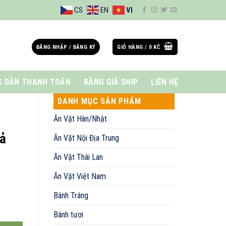
CS
EN
VI
ĐĂNG NHẬP / ĐĂNG KÝ
GIỎ HÀNG /
0
KČ
 DẪN THANH TOÁN
BẢNG GIÁ SHIP
LIÊN HỆ
DANH MỤC SẢN PHẨM
Ăn Vặt Hàn/Nhật
sả
Ăn Vặt Nội Địa Trung
Ăn Vặt Thái Lan
Ăn Vặt Việt Nam
Bánh Tráng
Bánh tươi