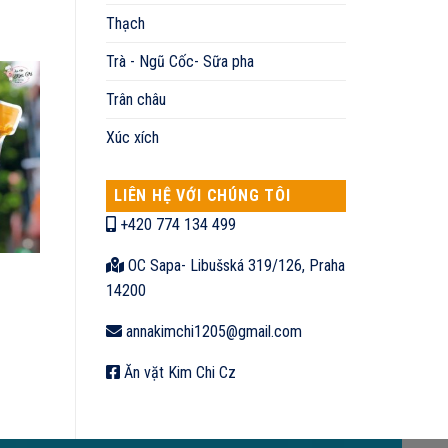
Thạch
Trà - Ngũ Cốc- Sữa pha
Trân châu
Xúc xích
LIÊN HỆ VỚI CHÚNG TÔI
+420 774 134 499
OC Sapa- Libušská 319/126, Praha
14200
annakimchi1205@gmail.com
Ăn vặt Kim Chi Cz