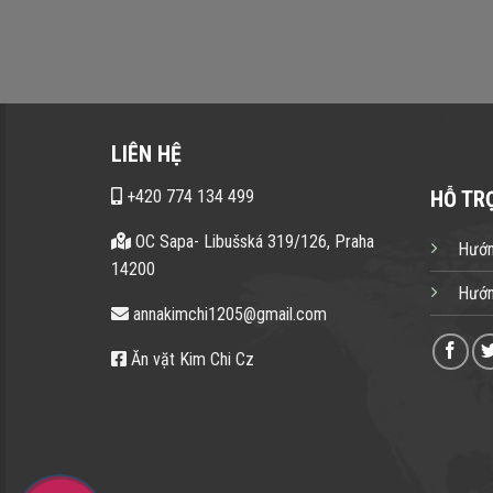
LIÊN HỆ
+420 774 134 499
HỖ TR
OC Sapa- Libušská 319/126, Praha
Hướn
14200
Hướn
annakimchi1205@gmail.com
Ăn vặt Kim Chi Cz