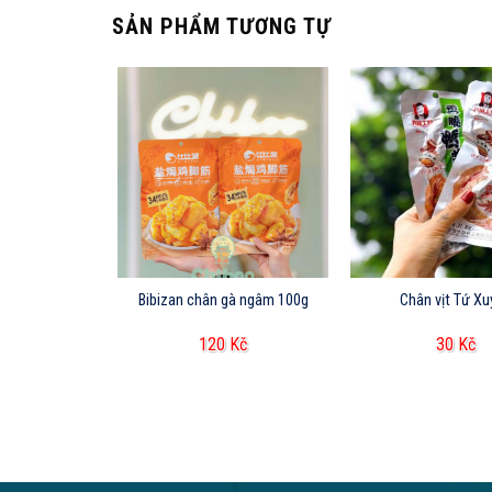
SẢN PHẨM TƯƠNG TỰ
 mộc cay 45g
Bibizan chân gà ngâm 100g
Chân vịt Tứ X
Kč
120
Kč
30
Kč