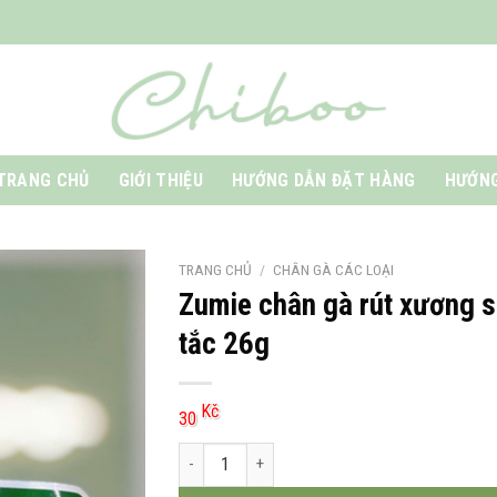
TRANG CHỦ
GIỚI THIỆU
HƯỚNG DẪN ĐẶT HÀNG
HƯỚNG
TRANG CHỦ
/
CHÂN GÀ CÁC LOẠI
Zumie chân gà rút xương 
tắc 26g
Kč
30
Zumie chân gà rút xương sả tắc 26g số lượng