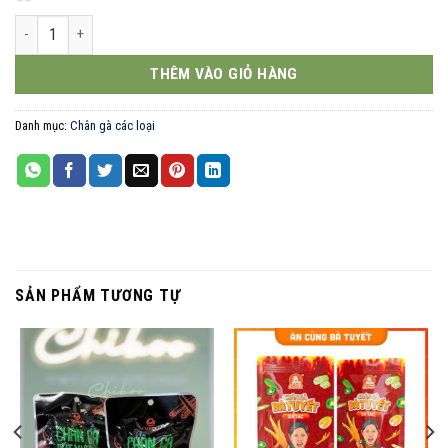
Zumie chân gà rút xương tê cay 26g số lượng
THÊM VÀO GIỎ HÀNG
Danh mục:
Chân gà các loại
SẢN PHẨM TƯƠNG TỰ