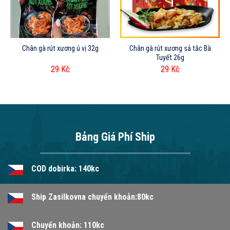
Chân gà rút xương ủ vị 32g
Chân gà rút xương sả tắc Bà
Tuyết 26g
29
Kč
29
Kč
Bảng Giá Phí Ship
COD dobirka: 140kc
Ship Zasilkovna chuyển khoản:80kc
Chuyển khoản: 110kc