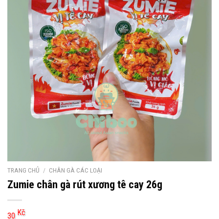
TRANG CHỦ
/
CHÂN GÀ CÁC LOẠI
Zumie chân gà rút xương tê cay 26g
Kč
30