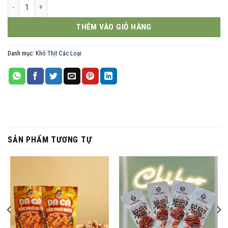
Abi snack mực nướng bơ tỏi 60g số lượng
THÊM VÀO GIỎ HÀNG
Danh mục:
Khô Thịt Các Loại
SẢN PHẨM TƯƠNG TỰ