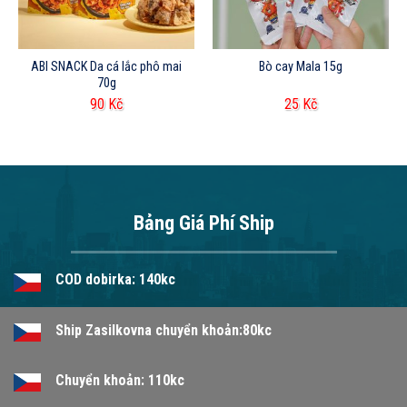
ABI SNACK Da cá lắc phô mai
Bò cay Mala 15g
70g
90
Kč
25
Kč
Bảng Giá Phí Ship
COD dobirka: 140kc
Ship Zasilkovna chuyển khoản:80kc
Chuyển khoản: 110kc