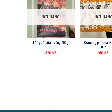
HẾT HÀNG
HẾT HÀN
te vị Cacao
Lòng bò sữa nướng 400g
Corndog phô mai H
80g
Kč
320
Kč
80
Kč