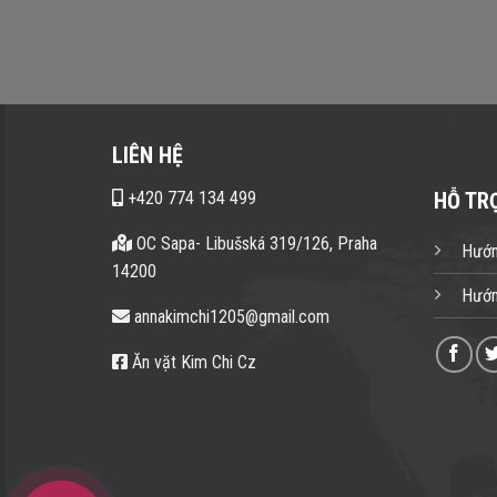
LIÊN HỆ
+420 774 134 499
HỖ TR
OC Sapa- Libušská 319/126, Praha
Hướn
14200
Hướn
annakimchi1205@gmail.com
Ăn vặt Kim Chi Cz