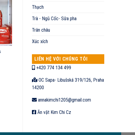
Thạch
Trà - Ngũ Cốc- Sữa pha
Trân châu
Xúc xích
s
LIÊN HỆ VỚI CHÚNG TÔI
+420 774 134 499
OC Sapa- Libušská 319/126, Praha
14200
annakimchi1205@gmail.com
Ăn vặt Kim Chi Cz