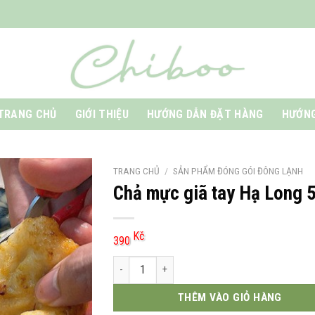
TRANG CHỦ
GIỚI THIỆU
HƯỚNG DẪN ĐẶT HÀNG
HƯỚNG
TRANG CHỦ
/
SẢN PHẨM ĐÓNG GÓI ĐÔNG LẠNH
Chả mực giã tay Hạ Long 
Kč
390
Chả mực giã tay Hạ Long 500g số lượng
THÊM VÀO GIỎ HÀNG