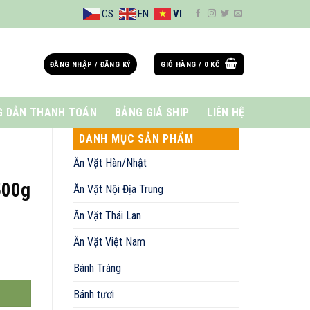
CS
EN
VI
ĐĂNG NHẬP / ĐĂNG KÝ
GIỎ HÀNG /
0
KČ
 DẪN THANH TOÁN
BẢNG GIÁ SHIP
LIÊN HỆ
DANH MỤC SẢN PHẨM
Ăn Vặt Hàn/Nhật
500g
Ăn Vặt Nội Địa Trung
Ăn Vặt Thái Lan
Ăn Vặt Việt Nam
Bánh Tráng
Bánh tươi