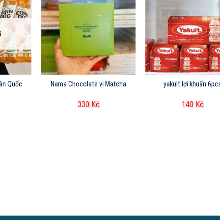
G
àn Quốc
Nama Chocolate vị Matcha
yakult lợi khuẩn 6pc
330
Kč
140
Kč