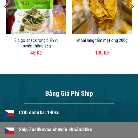
Bibigo snack rong biển vị
khoai lang tẩm mật ong 200g
truyền thống 25g
45
Kč
100
Kč
Bảng Giá Phí Ship
COD dobirka: 140kc
Ship Zasilkovna chuyển khoản:80kc