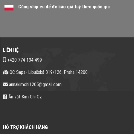
Cùng ship eu để đc báo giá tuỳ theo quốc gia
LIÊN HỆ
+420 774 134 499
OC Sapa- Libušská 319/126, Praha 14200
annakimchi1205@gmail.com
Ăn vặt Kim Chi Cz
HỖ TRỢ KHÁCH HÀNG