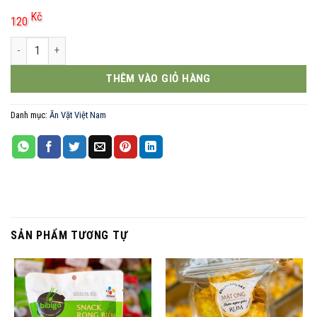
Kč
120
Goute Peanut Butter 320g số lượng
THÊM VÀO GIỎ HÀNG
Danh mục:
Ăn Vặt Việt Nam
SẢN PHẨM TƯƠNG TỰ