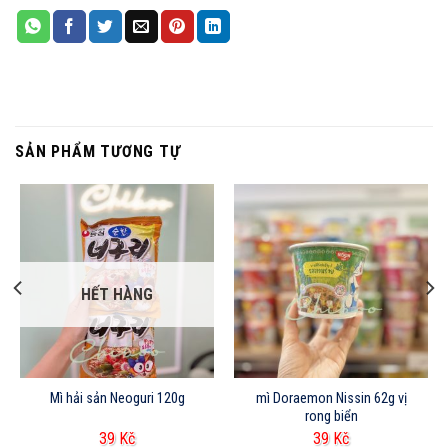
SẢN PHẨM TƯƠNG TỰ
HẾT HÀNG
Mì hải sản Neoguri 120g
mì Doraemon Nissin 62g vị
rong biển
39
Kč
39
Kč