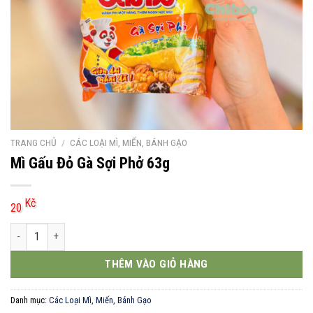
TRANG CHỦ
/
CÁC LOẠI MÌ, MIẾN, BÁNH GẠO
Mì Gấu Đỏ Gà Sợi Phở 63g
Kč
20
Mì Gấu Đỏ Gà Sợi Phở 63g số lượng
THÊM VÀO GIỎ HÀNG
Danh mục:
Các Loại Mì, Miến, Bánh Gạo