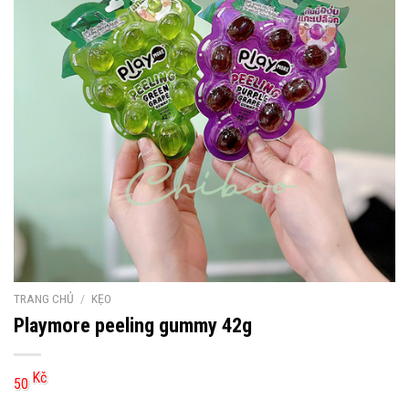
TRANG CHỦ
/
KẸO
Playmore peeling gummy 42g
Kč
50