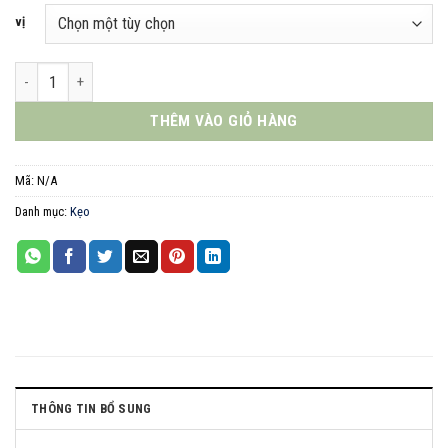
vị
Playmore peeling gummy 42g số lượng
THÊM VÀO GIỎ HÀNG
Mã:
N/A
Danh mục:
Kẹo
THÔNG TIN BỔ SUNG