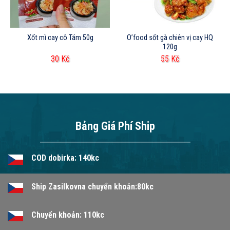
Xốt mì cay cô Tám 50g
O’food sốt gà chiên vị cay HQ
120g
30
Kč
55
Kč
Bảng Giá Phí Ship
COD dobirka: 140kc
Ship Zasilkovna chuyển khoản:80kc
Chuyển khoản: 110kc