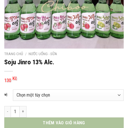
TRANG CHỦ
/
NƯỚC UỐNG - SỮA
Soju Jinro 13% Alc.
Kč
130
vị
Soju Jinro 13% Alc. số lượng
THÊM VÀO GIỎ HÀNG