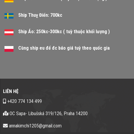
Ship Thuỵ Điển: 700kc
Ship Áo: 250kc-300kc ( tuỳ thuộc khối lượng )
Cùng ship eu để đc báo giá tuỳ theo quốc gia
LIÊN HỆ
+420 774 134 499
OC Sapa- Libušská 319/126, Praha 14200
annakimchi1205@gmail.com