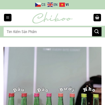
Bỏ
CS
EN
VI
qua
nội
dung
Tìm
kiếm: