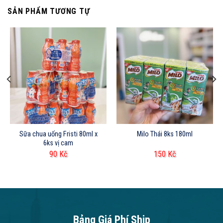
SẢN PHẨM TƯƠNG TỰ
Sữa chua uống Fristi 80ml x
Milo Thái 8ks 180ml
6ks vị cam
90
Kč
150
Kč
Bảng Giá Phí Ship