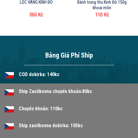
LỘC VÀNG KINH ĐÔ
Bánh trung thu Kinh Đô 150g
khoai môn
360
Kč
110
Kč
Bảng Giá Phí Ship
COD dobirka: 140kc
Ship Zasilkovna chuyển khoản:80kc
Chuyển khoản: 110kc
Ship zasilkovna dobirka: 105kc