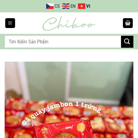
Bỏ
CS
EN
VI
qua
nội
dung
Tìm
kiếm: