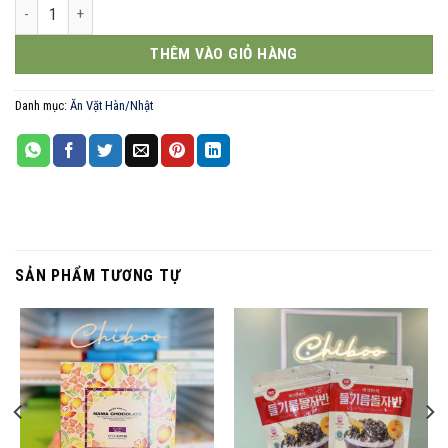
Lá kim rong biển oliu 9ks số lượng
THÊM VÀO GIỎ HÀNG
Danh mục:
Ăn Vặt Hàn/Nhật
SẢN PHẨM TƯƠNG TỰ