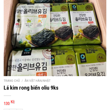
TRANG CHỦ
/
ĂN VẶT HÀN/NHẬT
Lá kim rong biển oliu 9ks
Kč
130