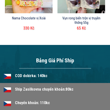
Nama Chocolate vị Xoài
Vụn rong biển trộn vị truyền
thống 55g
330
Kč
65
Kč
Bảng Giá Phí Ship
COD dobirka: 140kc
Ship Zasilkovna chuyển khoản:80kc
Chuyển khoản: 110kc