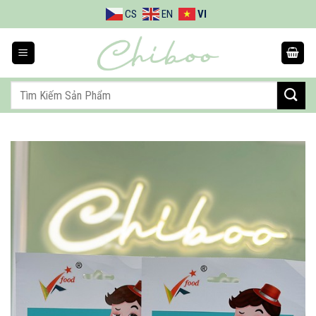
Bỏ
CS
EN
VI
qua
nội
dung
Tìm
kiếm: