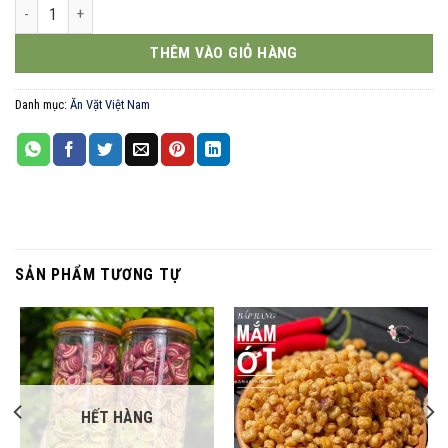
Snack sườn bò nướng cay 60g số lượng
THÊM VÀO GIỎ HÀNG
Danh mục:
Ăn Vặt Việt Nam
SẢN PHẨM TƯƠNG TỰ
HẾT HÀNG