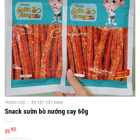
TRANG CHỦ
/
ĂN VẶT VIỆT NAM
Snack sườn bò nướng cay 60g
Kč
35